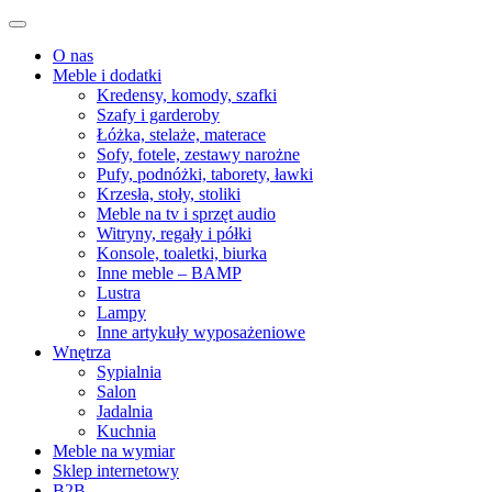
O nas
Meble i dodatki
Kredensy, komody, szafki
Szafy i garderoby
Łóżka, stelaże, materace
Sofy, fotele, zestawy narożne
Pufy, podnóżki, taborety, ławki
Krzesła, stoły, stoliki
Meble na tv i sprzęt audio
Witryny, regały i półki
Konsole, toaletki, biurka
Inne meble – BAMP
Lustra
Lampy
Inne artykuły wyposażeniowe
Wnętrza
Sypialnia
Salon
Jadalnia
Kuchnia
Meble na wymiar
Sklep internetowy
B2B