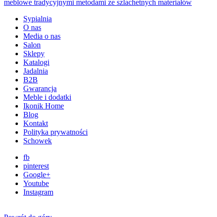
Sypialnia
O nas
Media o nas
Salon
Sklepy
Katalogi
Jadalnia
B2B
Gwarancja
Meble i dodatki
Ikonik Home
Blog
Kontakt
Polityka prywatności
Schowek
fb
pinterest
Google+
Youtube
Instagram