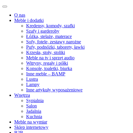
O nas
Meble i dodatki
Kredensy, komody, szafki
Szafy i garderoby
Łóżka, stelaże, materace
Sofy, fotele, zestawy narożne
Pufy, podnóżki, taborety, ławki
Krzesła, stoły, stoliki
Meble na tv i sprzęt audio
Witryny, regały i półki
Konsole, toaletki, biurka
Inne meble – BAMP
Lustra
Lampy
Inne artykuły wyposażeniowe
Wnętrza
Sypialnia
Salon
Jadalnia
Kuchnia
Meble na wymiar
Sklep internetowy
B2B