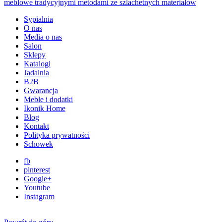
Sypialnia
O nas
Media o nas
Salon
Sklepy
Katalogi
Jadalnia
B2B
Gwarancja
Meble i dodatki
Ikonik Home
Blog
Kontakt
Polityka prywatności
Schowek
fb
pinterest
Google+
Youtube
Instagram