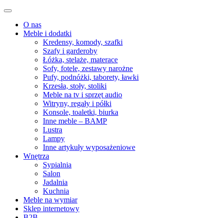
O nas
Meble i dodatki
Kredensy, komody, szafki
Szafy i garderoby
Łóżka, stelaże, materace
Sofy, fotele, zestawy narożne
Pufy, podnóżki, taborety, ławki
Krzesła, stoły, stoliki
Meble na tv i sprzęt audio
Witryny, regały i półki
Konsole, toaletki, biurka
Inne meble – BAMP
Lustra
Lampy
Inne artykuły wyposażeniowe
Wnętrza
Sypialnia
Salon
Jadalnia
Kuchnia
Meble na wymiar
Sklep internetowy
B2B