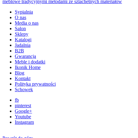
Sypialnia
O nas
Media o nas
Salon
Sklepy
Katalogi
Jadalnia
B2B
Gwarancja
Meble i dodatki
Ikonik Home
Blog
Kontakt
Polityka prywatności
Schowek
fb
pinterest
Google+
Youtube
Instagram