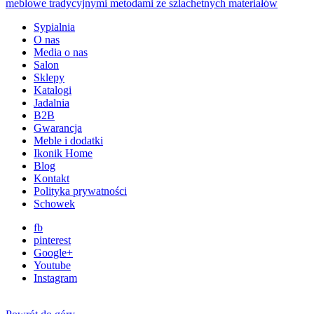
Sypialnia
O nas
Media o nas
Salon
Sklepy
Katalogi
Jadalnia
B2B
Gwarancja
Meble i dodatki
Ikonik Home
Blog
Kontakt
Polityka prywatności
Schowek
fb
pinterest
Google+
Youtube
Instagram