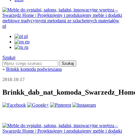
pl
pl
en
ru
Szukaj
Szukaj
«
Brinkk komoda podwieszana
2018-10-17
Brinkk_dab_nat_komoda_Swarzedz_Home