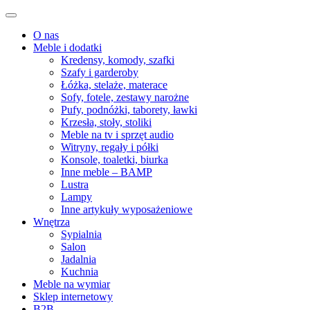
O nas
Meble i dodatki
Kredensy, komody, szafki
Szafy i garderoby
Łóżka, stelaże, materace
Sofy, fotele, zestawy narożne
Pufy, podnóżki, taborety, ławki
Krzesła, stoły, stoliki
Meble na tv i sprzęt audio
Witryny, regały i półki
Konsole, toaletki, biurka
Inne meble – BAMP
Lustra
Lampy
Inne artykuły wyposażeniowe
Wnętrza
Sypialnia
Salon
Jadalnia
Kuchnia
Meble na wymiar
Sklep internetowy
B2B