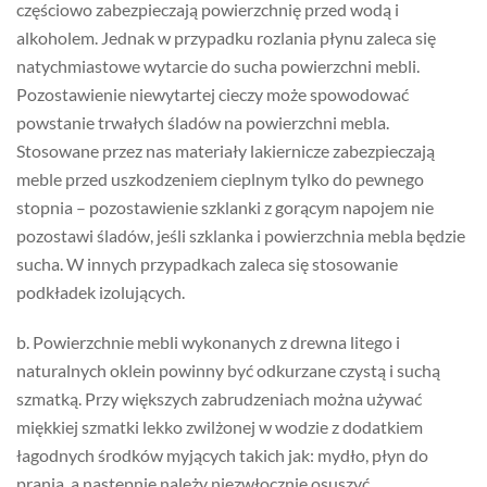
częściowo zabezpieczają powierzchnię przed wodą i
alkoholem. Jednak w przypadku rozlania płynu zaleca się
natychmiastowe wytarcie do sucha powierzchni mebli.
Pozostawienie niewytartej cieczy może spowodować
powstanie trwałych śladów na powierzchni mebla.
Stosowane przez nas materiały lakiernicze zabezpieczają
meble przed uszkodzeniem cieplnym tylko do pewnego
stopnia – pozostawienie szklanki z gorącym napojem nie
pozostawi śladów, jeśli szklanka i powierzchnia mebla będzie
sucha. W innych przypadkach zaleca się stosowanie
podkładek izolujących.
b. Powierzchnie mebli wykonanych z drewna litego i
naturalnych oklein powinny być odkurzane czystą i suchą
szmatką. Przy większych zabrudzeniach można używać
miękkiej szmatki lekko zwilżonej w wodzie z dodatkiem
łagodnych środków myjących takich jak: mydło, płyn do
prania, a następnie należy niezwłocznie osuszyć