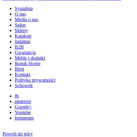
Sypialnia
O nas
Media o nas
Salon
Sklepy
Katalogi
Jadalnia
B2B
Gwarancja
Meble i dodatki
Ikonik Home
Blog
Kontakt
Polityka prywatności
Schowek
fb
pinterest
Google+
Youtube
Instagram
Powrót do góry