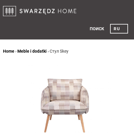
ПОИСК
RU
Home
›
Meble i dodatki
›
Cтул Skey