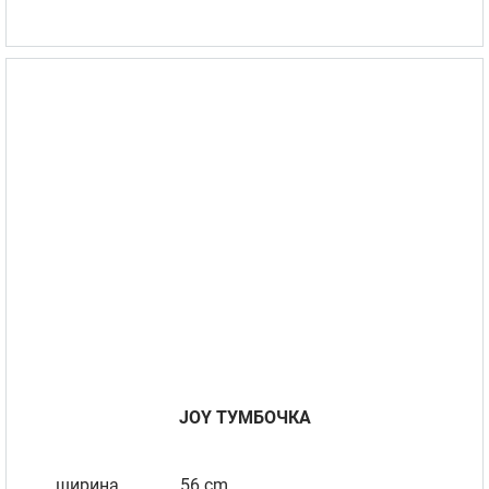
JOY TУМБОЧКА
ширина
56 cm