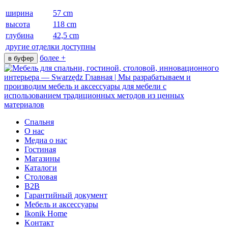
ширина
57 cm
высота
118 cm
глубина
42,5 cm
другие отделки доступны
более +
в буфер
Cпальня
О нас
Медиа о нас
Гостиная
Mагазины
Каталоги
Cтоловая
B2B
Гарантийный документ
Мебель и аксессуары
Ikonik Home
Kонтакт