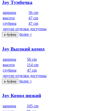
Joy Tумбочка
ширина
56 cm
высота
47 cm
глубина
47 cm
другие отделки доступны
более +
в буфер
Joy Высокий комод
ширина
56 cm
высота
114 cm
глубина
47 cm
другие отделки доступны
более +
в буфер
Joy Комод низкий
ширина
105 cm