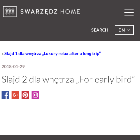
SEARCH
EN
«
Slajd 1 dla wnętrza „Luxury relax after a long trip”
2018-01-29
Slajd 2 dla wnętrza „For early bird”