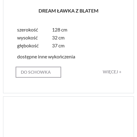
DREAM ŁAWKA Z BLATEM
szerokość
128 cm
wysokość
32 cm
głębokość
37 cm
dostępne inne wykończenia
WIĘCEJ +
DO SCHOWKA