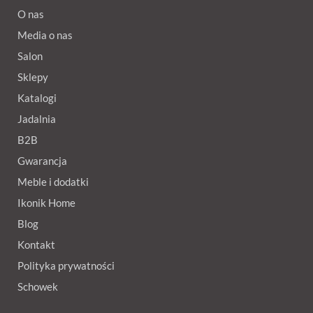
O nas
Media o nas
Salon
Sklepy
Katalogi
Jadalnia
B2B
Gwarancja
Meble i dodatki
Ikonik Home
Blog
Kontakt
Polityka prywatności
Schowek