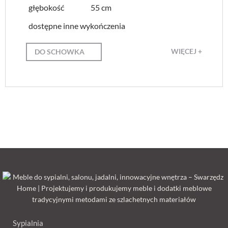
głębokość
55 cm
dostępne inne wykończenia
WIĘCEJ +
DO SCHOWKA
Sypialnia