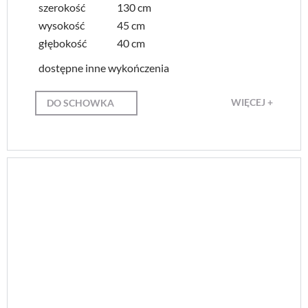
szerokość
130 cm
wysokość
45 cm
głębokość
40 cm
dostępne inne wykończenia
WIĘCEJ +
DO SCHOWKA