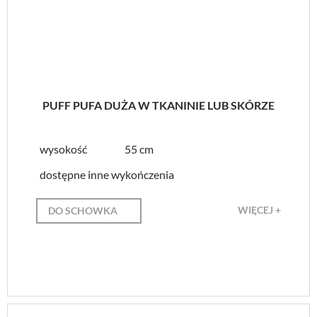
PUFF PUFA DUŻA W TKANINIE LUB SKÓRZE
wysokość
55 cm
dostępne inne wykończenia
WIĘCEJ +
DO SCHOWKA