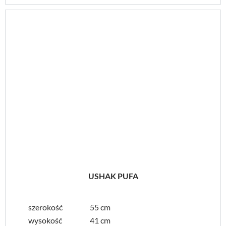
USHAK PUFA
szerokość
55 cm
wysokość
41 cm