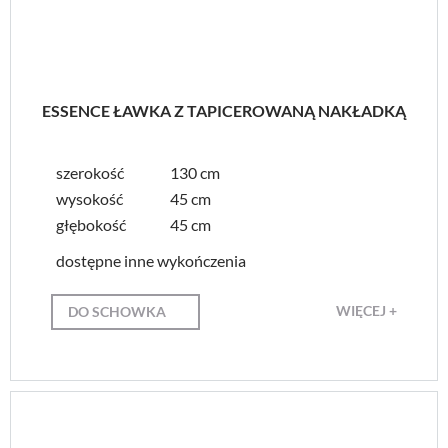
ESSENCE ŁAWKA Z TAPICEROWANĄ NAKŁADKĄ
szerokość
130 cm
wysokość
45 cm
głębokość
45 cm
dostępne inne wykończenia
WIĘCEJ +
DO SCHOWKA