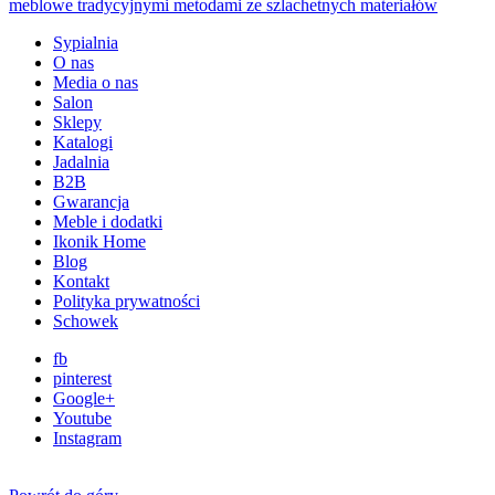
Sypialnia
O nas
Media o nas
Salon
Sklepy
Katalogi
Jadalnia
B2B
Gwarancja
Meble i dodatki
Ikonik Home
Blog
Kontakt
Polityka prywatności
Schowek
fb
pinterest
Google+
Youtube
Instagram