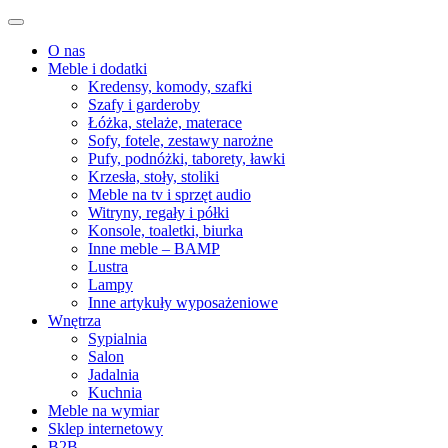
O nas
Meble i dodatki
Kredensy, komody, szafki
Szafy i garderoby
Łóżka, stelaże, materace
Sofy, fotele, zestawy narożne
Pufy, podnóżki, taborety, ławki
Krzesła, stoły, stoliki
Meble na tv i sprzęt audio
Witryny, regały i półki
Konsole, toaletki, biurka
Inne meble – BAMP
Lustra
Lampy
Inne artykuły wyposażeniowe
Wnętrza
Sypialnia
Salon
Jadalnia
Kuchnia
Meble na wymiar
Sklep internetowy
B2B