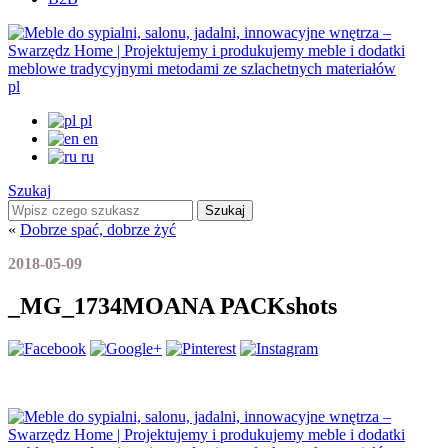
pl
pl
en
ru
Szukaj
Szukaj
«
Dobrze spać, dobrze żyć
2018-05-09
_MG_1734MOANA PACKshots