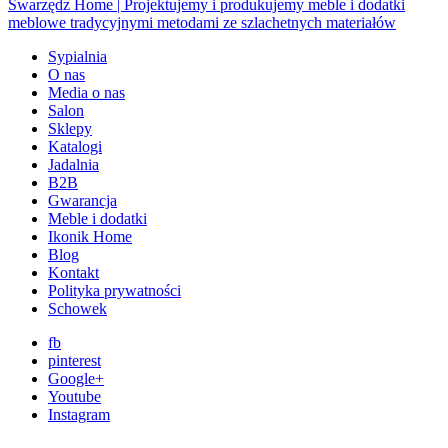
Sypialnia
O nas
Media o nas
Salon
Sklepy
Katalogi
Jadalnia
B2B
Gwarancja
Meble i dodatki
Ikonik Home
Blog
Kontakt
Polityka prywatności
Schowek
fb
pinterest
Google+
Youtube
Instagram