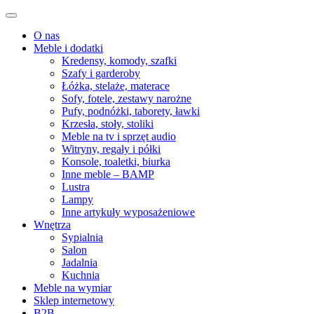
O nas
Meble i dodatki
Kredensy, komody, szafki
Szafy i garderoby
Łóżka, stelaże, materace
Sofy, fotele, zestawy narożne
Pufy, podnóżki, taborety, ławki
Krzesła, stoły, stoliki
Meble na tv i sprzęt audio
Witryny, regały i półki
Konsole, toaletki, biurka
Inne meble – BAMP
Lustra
Lampy
Inne artykuły wyposażeniowe
Wnętrza
Sypialnia
Salon
Jadalnia
Kuchnia
Meble na wymiar
Sklep internetowy
B2B