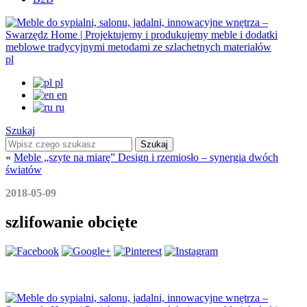
pl
pl
en
ru
Szukaj
Szukaj
«
Meble „szyte na miarę” Design i rzemiosło – synergia dwóch
światów
2018-05-09
szlifowanie obcięte