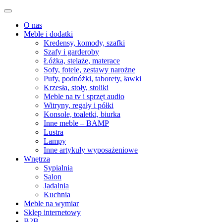
O nas
Meble i dodatki
Kredensy, komody, szafki
Szafy i garderoby
Łóżka, stelaże, materace
Sofy, fotele, zestawy narożne
Pufy, podnóżki, taborety, ławki
Krzesła, stoły, stoliki
Meble na tv i sprzęt audio
Witryny, regały i półki
Konsole, toaletki, biurka
Inne meble – BAMP
Lustra
Lampy
Inne artykuły wyposażeniowe
Wnętrza
Sypialnia
Salon
Jadalnia
Kuchnia
Meble na wymiar
Sklep internetowy
B2B