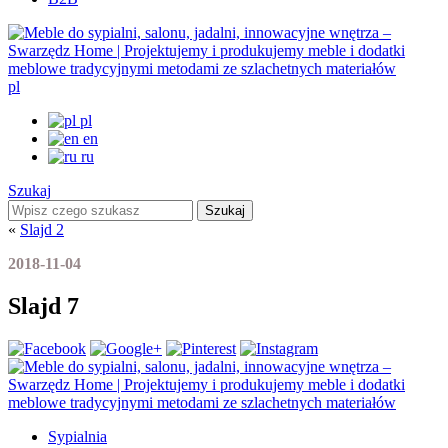
pl
pl
en
ru
Szukaj
Szukaj
«
Slajd 2
2018-11-04
Slajd 7
Sypialnia