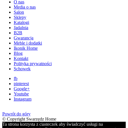
O nas
Media o nas
Salon
Sklepy
Katalogi
Jadalnia
B2B
Gwarancja
Meble i dodatki
Ikonik Home
Blog
Kontakt
Polityka prywatności
Schowek
fb
pinterest
Google+
Youtube
Instagram
Powrót do góry
© Copyright Swarzędz Home
Ta strona korzysta z ciasteczek aby świadczyć usługi na